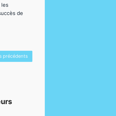
 les
 succès de
s précédents
eurs