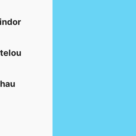
indor
telou
Rhau