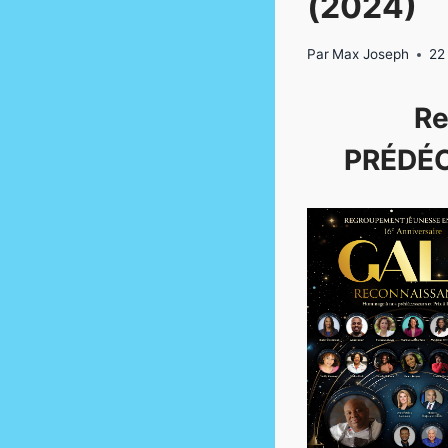
(2024)
Par
Max Joseph
22
Re
PRÉDÉC