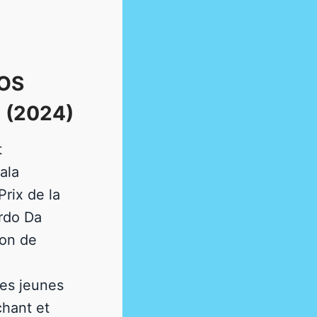
NOS
 (2024)
t
ala
rix de la
rdo Da
ion de
es jeunes
chant et