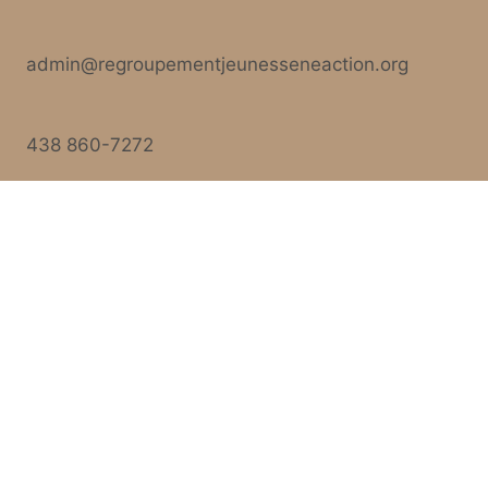
admin@regroupementjeunesseneaction.org
438 860-7272
Qui
Services
Notre
sommes
Évènements
&
équipe
nous ?
activités
Notre
Évènements
Histoire
activités
Équipe
Précédents