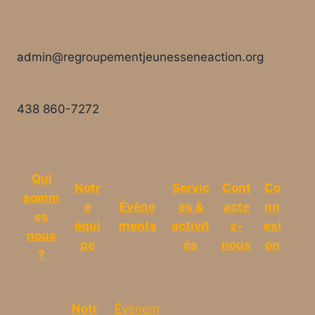
admin@regroupementjeunesseneaction.org
438 860-7272
Qui
Notr
Servic
Cont
Co
somm
e
Évène
es &
acte
nn
es
équi
ments
activit
z-
exi
nous
pe
és
nous
on
?
Notr
Évènem