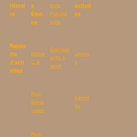
Histoi
e
ents
activit
re
Équi
Précéd
és
pe
ents
Rappo
Évènem
rts
Notre
Jeune
ents à
d'acti
C.A
s
venir
vités
Nos
Famill
Béné
es
voles
Nos