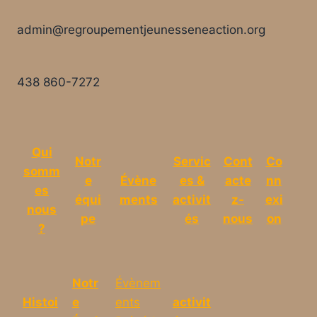
admin@regroupementjeunesseneaction.org
438 860-7272
Qui
Notr
Servic
Cont
Co
somm
e
Évène
es &
acte
nn
es
équi
ments
activit
z-
exi
nous
pe
és
nous
on
?
Notr
Évènem
Histoi
e
ents
activit