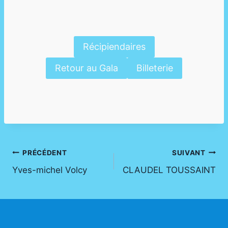
Récipiendaires
Retour au Gala
Billeterie
Navigation
PRÉCÉDENT
SUIVANT
Yves-michel Volcy
CLAUDEL TOUSSAINT
de
l’article