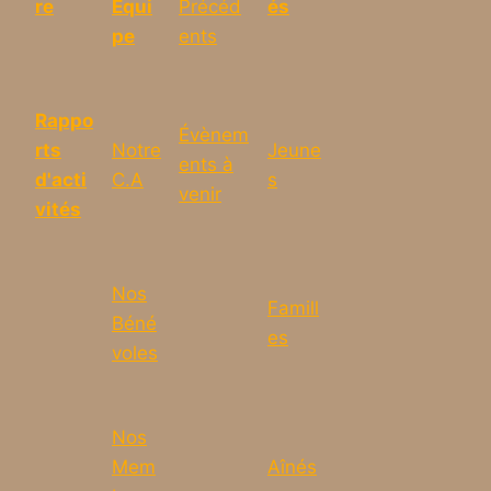
re
Équi
Précéd
és
pe
ents
Rappo
Évènem
rts
Notre
Jeune
ents à
d'acti
C.A
s
venir
vités
Nos
Famill
Béné
es
voles
Nos
Mem
Aînés