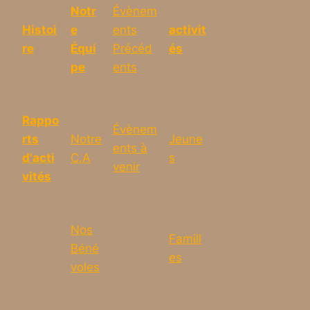
Notr
Évènem
Histoi
e
ents
activit
re
Équi
Précéd
és
pe
ents
Rappo
Évènem
rts
Notre
Jeune
ents à
d'acti
C.A
s
venir
vités
Nos
Famill
Béné
es
voles