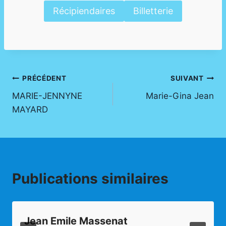
Récipiendaires
Billetterie
Navigation
PRÉCÉDENT
SUIVANT
MARIE-JENNYNE
Marie-Gina Jean​
de
MAYARD​
l’article
Publications similaires
Jean Emile Massenat ​