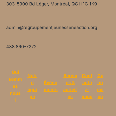
303-5900 Bd Léger, Montréal, QC H1G 1K9
admin@regroupementjeunesseneaction.org
438 860-7272
Qui
Notr
Servic
Cont
Co
somm
e
Évène
es &
acte
nn
es
équi
ments
activit
z-
exi
nous
pe
és
nous
on
?