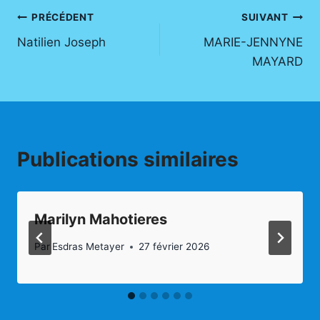
Navigation
PRÉCÉDENT
SUIVANT
Natilien Joseph
MARIE-JENNYNE
de
MAYARD​
l’article
Publications similaires
Marilyn Mahotieres
Par
Esdras Metayer
27 février 2026