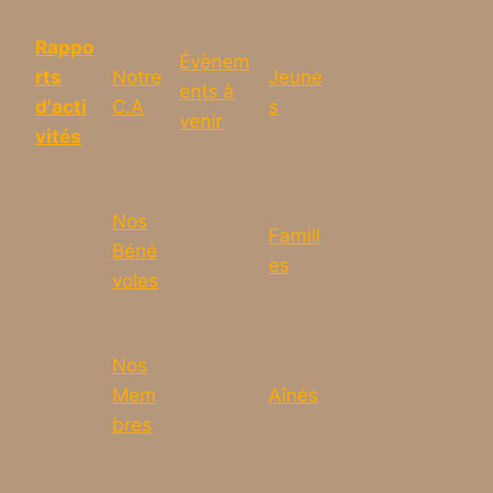
Rappo
Évènem
rts
Notre
Jeune
ents à
d'acti
C.A
s
venir
vités
Nos
Famill
Béné
es
voles
Nos
Mem
Aînés
bres