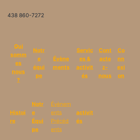
438 860-7272
Qui
Notr
Servic
Cont
Co
somm
e
Évène
es &
acte
nn
es
équi
ments
activit
z-
exi
nous
pe
és
nous
on
?
Notr
Évènem
Histoi
e
ents
activit
re
Équi
Précéd
és
pe
ents