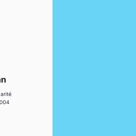
n​
arité
2004