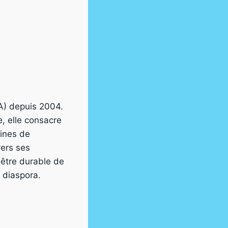
SA) depuis 2004.
 elle consacre
aines de
vers ses
x-être durable de
a diaspora.