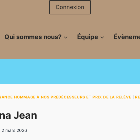
Connexion
Qui sommes nous?
Équipe
Évènem
SANCE HOMMAGE À NOS PRÉDÉCESSEURS ET PRIX DE LA RELÈVE
|
RÉ
na Jean​
2 mars 2026