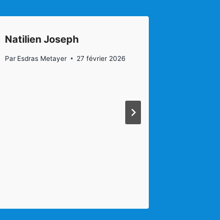
Natilien Joseph
Charles
Par
Esdras Metayer
27 février 2026
Par
Esdras