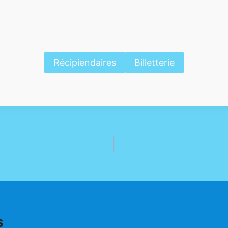
Récipiendaires
Billetterie
s