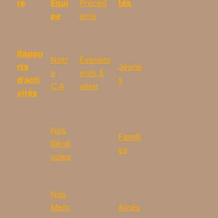
re
Équi
Précéd
tés
pe
ents
Rappo
Notr
Évènem
rts
Jeune
e
ents à
d'acti
s
C.A
venir
vités
Nos
Famill
Béné
es
voles
Nos
Mem
Aînés