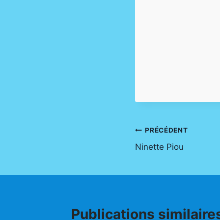
Navigation
PRÉCÉDENT
Ninette Piou
de
l’article
Publications similaire