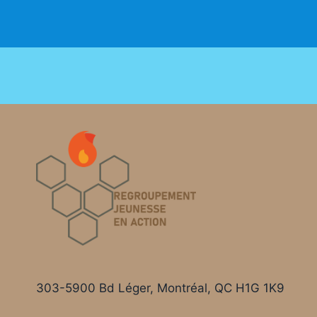
303-5900 Bd Léger, Montréal, QC H1G 1K9