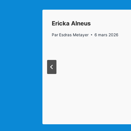
t ​
Ericka Alneus
s 2026
Par
Esdras Metayer
6 mars 2026