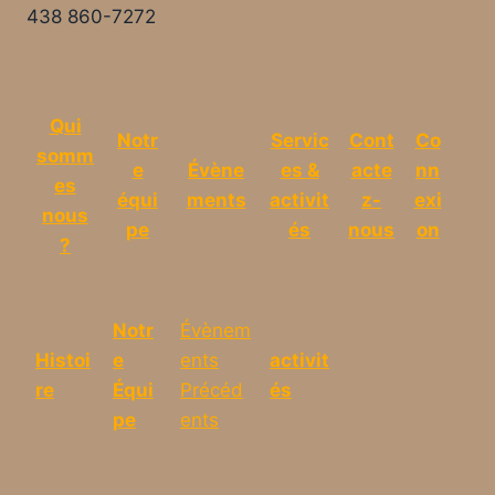
438 860-7272
Qui
Notr
Servic
Cont
Co
somm
e
Évène
es &
acte
nn
es
équi
ments
activit
z-
exi
nous
pe
és
nous
on
?
Notr
Évènem
Histoi
e
ents
activit
re
Équi
Précéd
és
pe
ents