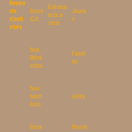
Rappo
Évènem
rts
Notre
Jeune
ents à
d'acti
C.A
s
venir
vités
Nos
Famill
Béné
es
voles
Nos
Mem
Aînés
bres
Deve
Nouve