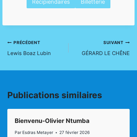
Récipiendaires
Billetterie
Navigation
PRÉCÉDENT
SUIVANT
Lewis Boaz Lubin
GÉRARD LE CHÊNE
de
l’article
Publications similaires
Bienvenu-Olivier Ntumba
Par
Esdras Metayer
27 février 2026