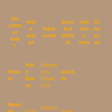
Qui
Notr
Servic
Cont
Co
somm
e
Évène
es &
acte
nn
es
équi
ments
activit
z-
exi
nous
pe
és
nous
on
?
Notr
Évènem
Histoi
e
ents
activit
re
Équi
Précéd
és
pe
ents
Rappo
Évènem
rts
Notre
Jeune