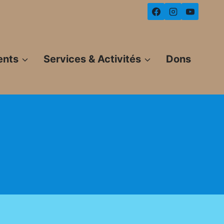
ents
Services & Activités
Dons