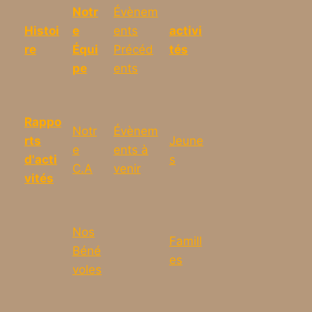
Notr
Évènem
Histoi
e
ents
activi
re
Équi
Précéd
tés
pe
ents
Rappo
Notr
Évènem
rts
Jeune
e
ents à
d'acti
s
C.A
venir
vités
Nos
Famill
Béné
es
voles