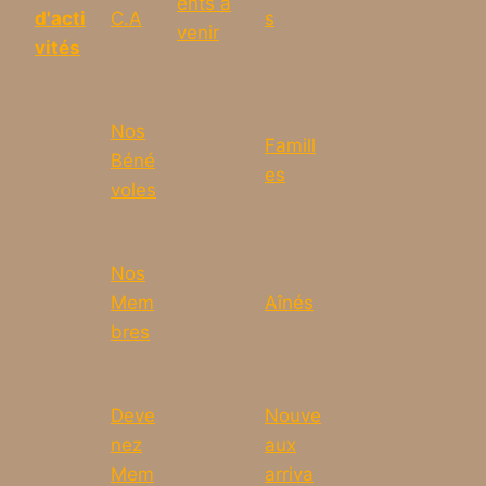
ents à
d'acti
C.A
s
venir
vités
Nos
Famill
Béné
es
voles
Nos
Mem
Aînés
bres
Deve
Nouve
nez
aux
Mem
arriva