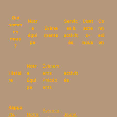
Qui
Notr
Servic
Cont
Co
somm
e
Évène
es &
acte
nn
es
équi
ments
activit
z-
exi
nous
pe
és
nous
on
?
Notr
Évènem
Histoi
e
ents
activit
re
Équi
Précéd
és
pe
ents
Rappo
Évènem
rts
Notre
Jeune