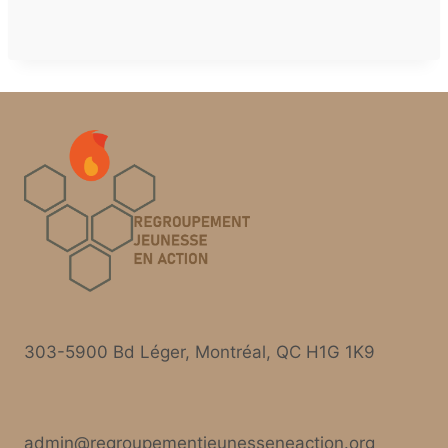
303-5900 Bd Léger, Montréal, QC H1G 1K9
admin@regroupementjeunesseneaction.org